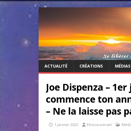
ACTUALITÉ
CRÉATIONS
MÉDIAS
Joe Dispenza – 1er 
commence ton anné
– Ne la laisse pas p
1 janvier 2025
Etresouverain
Médi