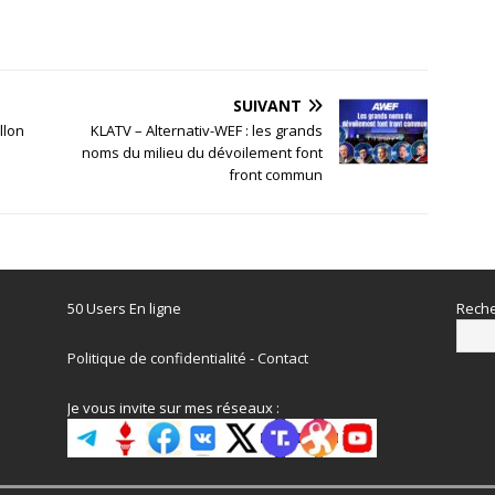
SUIVANT
llon
KLATV – Alternativ-WEF : les grands
noms du milieu du dévoilement font
front commun
50 Users En ligne
Reche
Politique de confidentialité
-
Contact
Je vous invite sur mes réseaux :