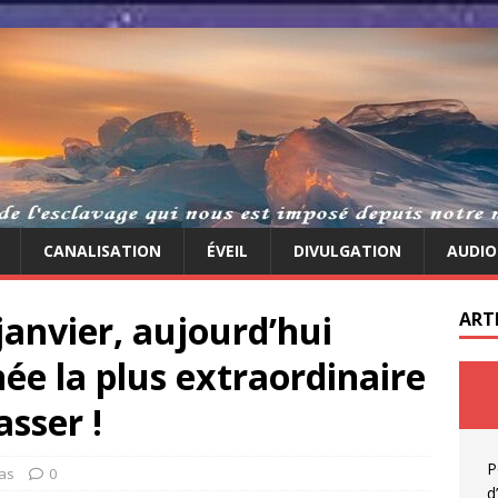
CANALISATION
ÉVEIL
DIVULGATION
AUDIO
janvier, aujourd’hui
ART
e la plus extraordinaire
asser !
P
as
0
d