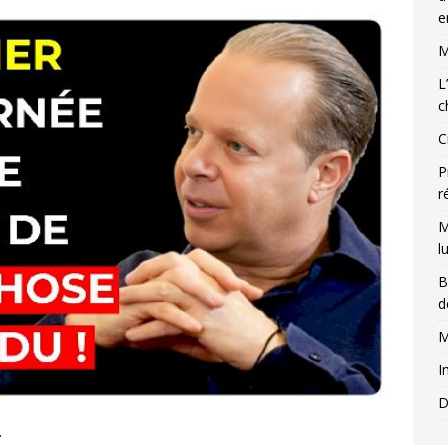
e
M
L
c
C
P
r
M
l
B
d
M
I
D
.