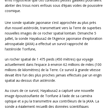
émis l’hypothèse que ces curieuses petites galaxies pourraient
abriter des trous noirs enfouis sous d’épais voiles de poussière
cosmique.
Une sonde spatiale japonaise s’est approchée au plus près
d’un nouvel astéroïde, transmettant vers la Terre de superbes
nouvelles images de ce rocher spatial lointain. Dimanche 5
juillet, la sonde Hayabusa2 de l’Agence japonaise d’exploration
aérospatiale (JAXA) a effectué un survol rapproché de
l’astéroïde Torifune,
un rocher spatial de 1 475 pieds (450 mètres) qui voyage
actuellement dans l’espace à environ 62 millions de miles (100
millions de kilomètres) de la Terre. Ce survol à grande vitesse
devait être l’un des plus proches jamais effectués par un engin
spatial au-dessus d’un astéroïde.
Au cours de ce survol, Hayabusa2 a capturé une nouvelle
image époustouflante de Torifune à l’aide de sa caméra
optique et a pu la transmettre aux contrôleurs de la JAXA. La
sonde a également recueilli des données scientifiques