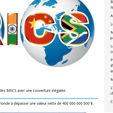
B
I
A
L
M
p
L
c
P
d
e
M
L
s des BRICS avec une couverture inégalée.
c
C
monde à dépasser une valeur nette de 400 000 000 000 $.