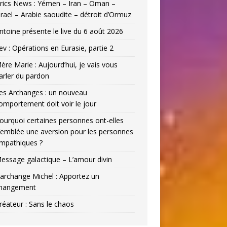
rics News : Yémen – Iran – Oman –
srael – Arabie saoudite – détroit d’Ormuz
ntoine présente le live du 6 août 2026
ev : Opérations en Eurasie, partie 2
ère Marie : Aujourd’hui, je vais vous
arler du pardon
es Archanges : un nouveau
omportement doit voir le jour
ourquoi certaines personnes ont-elles
’emblée une aversion pour les personnes
mpathiques ?
essage galactique – L’amour divin
’archange Michel : Apportez un
hangement
réateur : Sans le chaos