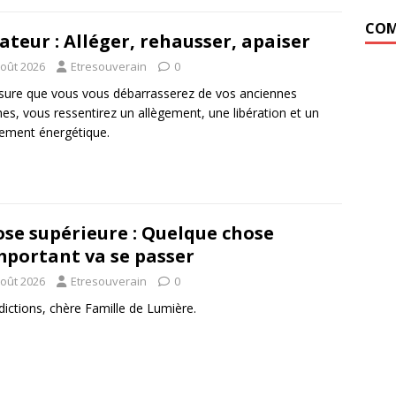
COM
ateur : Alléger, rehausser, apaiser
août 2026
Etresouverain
0
ure que vous vous débarrasserez de vos anciennes
es, vous ressentirez un allègement, une libération et un
ement énergétique.
se supérieure : Quelque chose
mportant va se passer
août 2026
Etresouverain
0
ictions, chère Famille de Lumière.