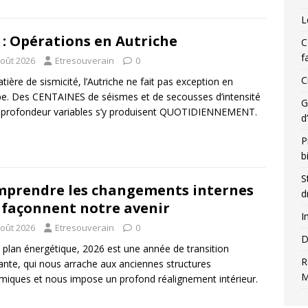
L
 : Opérations en Autriche
C
f
août 2026
Etresouverain
0
C
tière de sismicité, l’Autriche ne fait pas exception en
e. Des CENTAINES de séismes et de secousses d’intensité
G
 profondeur variables s’y produisent QUOTIDIENNEMENT.
d
P
b
S
prendre les changements internes
d
 façonnent notre avenir
I
août 2026
Etresouverain
0
D
e plan énergétique, 2026 est une année de transition
R
ante, qui nous arrache aux anciennes structures
M
miques et nous impose un profond réalignement intérieur.