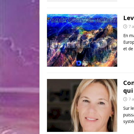
Lev
7 
En ma
Europ
et de
Com
qui
7 
Sur l
puiss
systé