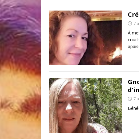
Cré
7 
À mes
couch
apais
Gno
d’i
7 
Bénéd