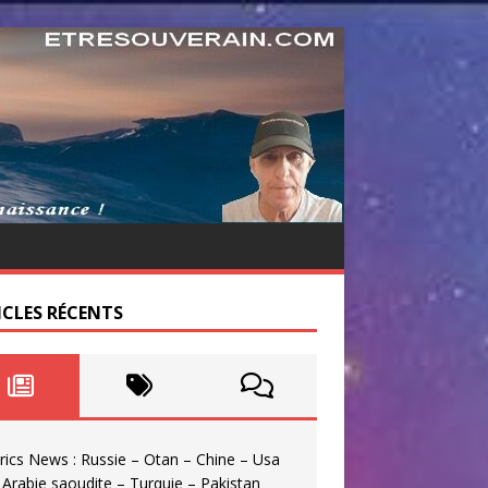
ICLES RÉCENTS
rics News : Russie – Otan – Chine – Usa
 Arabie saoudite – Turquie – Pakistan