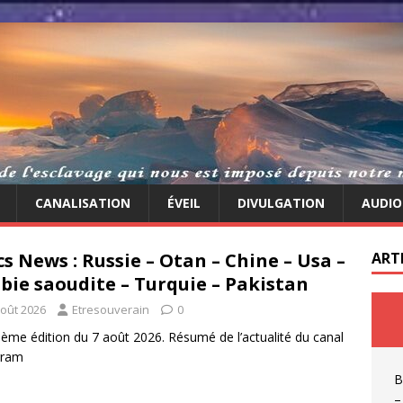
CANALISATION
ÉVEIL
DIVULGATION
AUDIO
cs News : Russie – Otan – Chine – Usa –
ART
bie saoudite – Turquie – Pakistan
août 2026
Etresouverain
0
ème édition du 7 août 2026. Résumé de l’actualité du canal
gram
B
–