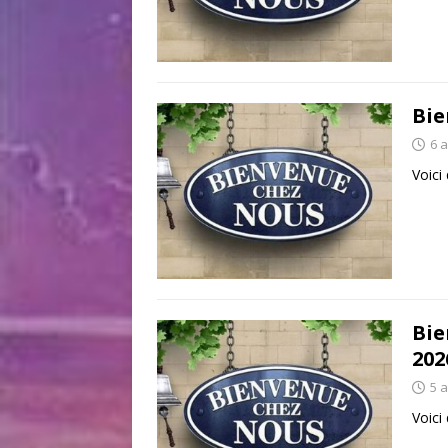
Bie
6 
Voici
Bie
202
5 
Voici