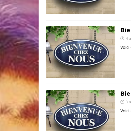
Bie
4 
Voici
Bie
3 
Voici