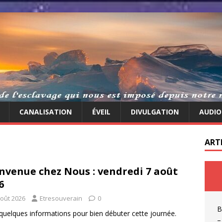
CANALISATION
ÉVEIL
DIVULGATION
AUDIO
ART
nvenue chez Nous : vendredi 7 août
6
août 2026
Etresouverain
0
B
 quelques informations pour bien débuter cette journée.
–