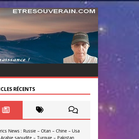
ICLES RÉCENTS
rics News : Russie – Otan – Chine – Usa
 Arabie saoudite – Turquie – Pakistan