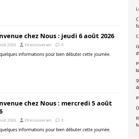
L
C
f
nvenue chez Nous : jeudi 6 août 2026
C
août 2026
Etresouverain
0
G
d
 quelques informations pour bien débuter cette journée.
P
b
S
d
I
nvenue chez Nous : mercredi 5 août
D
6
R
août 2026
Etresouverain
0
M
 quelques informations pour bien débuter cette journée.