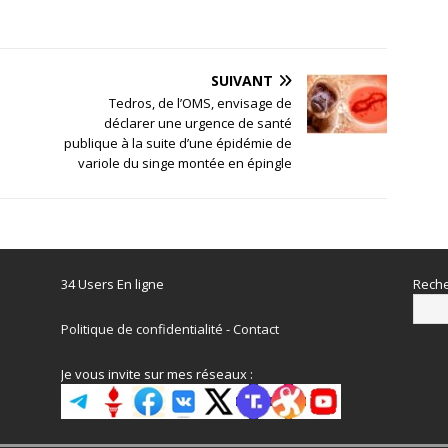
SUIVANT
Tedros, de l’OMS, envisage de
déclarer une urgence de santé
publique à la suite d’une épidémie de
variole du singe montée en épingle
34 Users En ligne
Reche
Politique de confidentialité
-
Contact
Je vous invite sur mes réseaux :