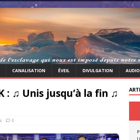
CANALISATION
ÉVEIL
DIVULGATION
AUDIO
: ♫ Unis jusqu’à la fin ♫
ART
s
0
P
L