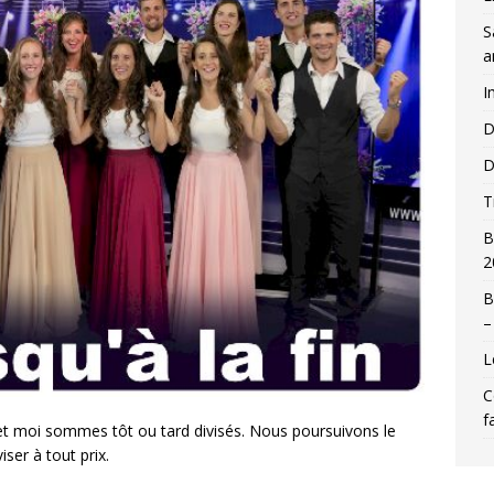
S
a
I
D
D
T
B
2
B
–
L
C
f
oi et moi sommes tôt ou tard divisés. Nous poursuivons le
er à tout prix.