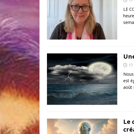
LE CO
heure
semai
Une
17
Nous 
est é
août 
Le 
cré