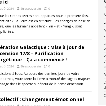
e ici
B
I
 août 2024
Etresouverain
0
A
ue les Grands-Mères sont apparues pour la première fois,
 ont dit : « La Terre est en difficulté. Les énergies de base de
L
rre, que les humains appellent « Yin » et « Yang », sont
M
uilibrées.
p
L
ération Galactique : Mise à jour de
c
scension 17/8 – Purification
P
rgétique – Ça a commencé !
d
 août 2024
Etresouverain
0
e
ictions à tous. Au cours des derniers jours de votre
M
e-temps, votre Mère la Terre a montré des signes majeurs
L
ssage dans le spectre supérieur de la 5ème dimension.
c
C
collectif : Changement émotionnel
 août 2024
Etresouverain
0