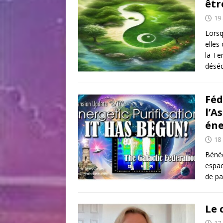
êtr
19
Lorsq
elles
la Te
déséq
Féd
l’A
éne
18
Bénéd
espac
de pa
Le 
17