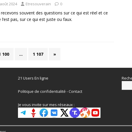
 août 2024
Etresouverain
0
recevons souvent des questions sur ce qui est réel et ce
 l’est pas, sur ce qui est juste ou faux.
1 100
…
1 107
»
21 Users En ligne
Reche
Politique de confidentialité
-
Contact
Je vous invite sur mes réseaux :
mes