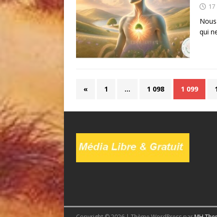
17
Nous 
qui ne
«
1
…
1 098
1 099
Copyright © 2026 | Thème WordPress par
MH The