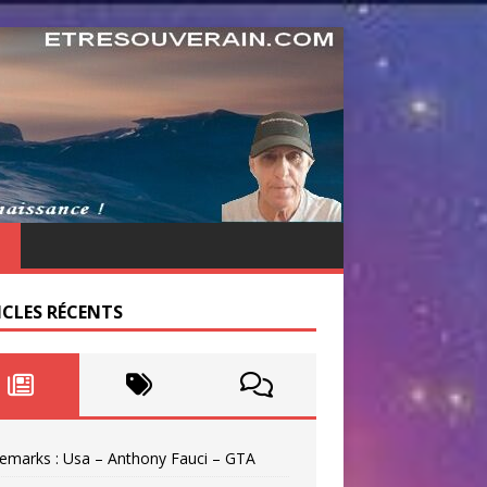
ICLES RÉCENTS
emarks : Usa – Anthony Fauci – GTA