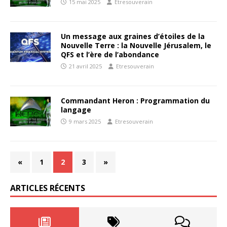
15 mai 2025
Etresouverain
Un message aux graines d’étoiles de la
Nouvelle Terre : la Nouvelle Jérusalem, le
QFS et l’ère de l’abondance
21 avril 2025
Etresouverain
Commandant Heron : Programmation du
langage
9 mars 2025
Etresouverain
«
1
2
3
»
ARTICLES RÉCENTS