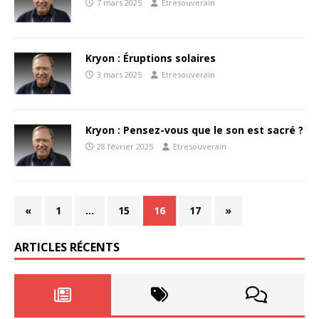
7 mars 2025
Etresouverain
Kryon : Éruptions solaires
3 mars 2025
Etresouverain
Kryon : Pensez-vous que le son est sacré ?
28 février 2025
Etresouverain
«
1
…
15
16
17
»
ARTICLES RÉCENTS