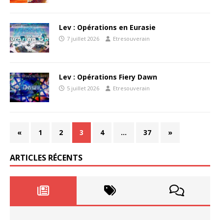
Lev : Opérations en Eurasie
7 juillet 2026
Etresouverain
Lev : Opérations Fiery Dawn
5 juillet 2026
Etresouverain
«
1
2
3
4
…
37
»
ARTICLES RÉCENTS