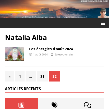
Natalia Alba
Les énergies d’août 2024
1 août 2024
Etresouverain
«
1
…
31
32
ARTICLES RÉCENTS