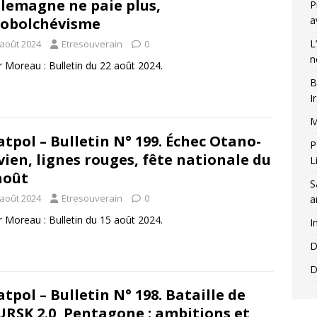
llemagne ne paie plus,
P
a
obolchévisme
L
 août 2024
Etresouverain
0
n
r Moreau : Bulletin du 22 août 2024.
B
I
M
atpol – Bulletin N° 199. Échec Otano-
P
vien, lignes rouges, fête nationale du
L
août
S
 août 2024
Etresouverain
0
a
r Moreau : Bulletin du 15 août 2024.
I
D
D
atpol – Bulletin N° 198. Bataille de
RSK 2.0, Pentagone : ambitions et