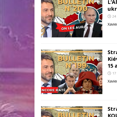
L’A
ukr
24
Xavie
Str
Kié
15 
17
Xavie
Str
KOU