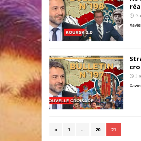
réa
9 
Xavie
Str
cro
3 
Xavie
«
1
…
20
21