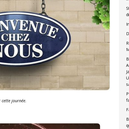
S
d
I
D
R
M
B
A
J
U
s
P
f
 cette journée.
F
B
q