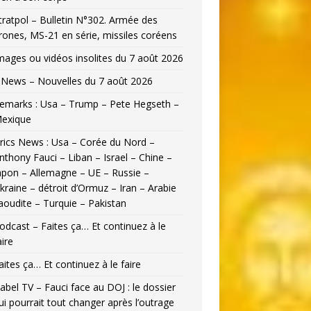
tratpol – Bulletin N°302. Armée des
rones, MS-21 en série, missiles coréens
mages ou vidéos insolites du 7 août 2026
News – Nouvelles du 7 août 2026
emarks : Usa – Trump – Pete Hegseth –
exique
rics News : Usa – Corée du Nord –
nthony Fauci – Liban – Israel – Chine –
apon – Allemagne – UE – Russie –
kraine – détroit d’Ormuz – Iran – Arabie
aoudite – Turquie – Pakistan
odcast – Faites ça… Et continuez à le
aire
aites ça… Et continuez à le faire
abel TV – Fauci face au DOJ : le dossier
ui pourrait tout changer après l’outrage