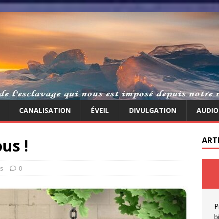
CANALISATION
ÉVEIL
DIVULGATION
AUDIO
us !
ART
ns
0
P
b