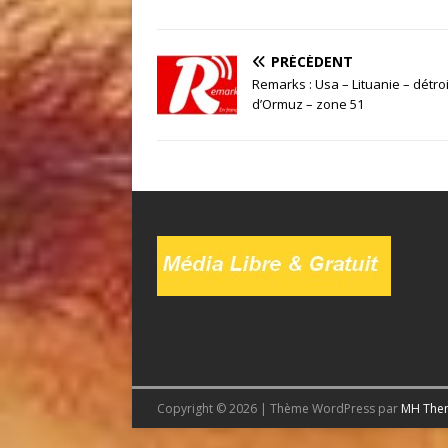
PRÉCÉDENT
Remarks : Usa – Lituanie – détroi
d’Ormuz – zone 51
Copyright © 2026 | Thème WordPress par
MH The