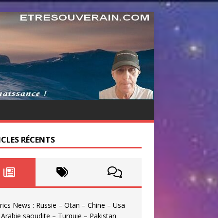
ICLES RÉCENTS
rics News : Russie – Otan – Chine – Usa
 Arabie saoudite – Turquie – Pakistan