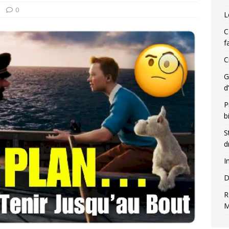
0
L
C
f
C
G
d
P
b
S
d
I
D
R
M