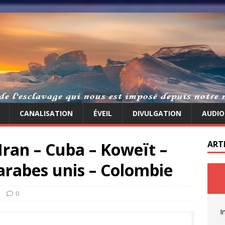
CANALISATION
ÉVEIL
DIVULGATION
AUDIO
Iran – Cuba – Koweït –
ART
arabes unis – Colombie
0
I