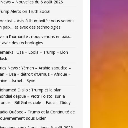
News – Nouvelles du 6 août 2026
rump Alerts on Truth Social
odcast – Avis à l’humanité : nous venons
n paix… et avec des technologies
vis à l’humanité : nous venons en paix…
t avec des technologies
emarks : Usa – Ebola – Trump – Elon
usk
rics News : Yémen – Arabie saoudite –
ran – Usa – détroit d’Ormuz – Afrique –
hine – Israel – Syrie
ohamed Diallo : Trump et le plan
ondial déjoué – Piotr Tolstoï sur la
rance – Bill Gates ciblé – Fauci – Diddy
adio Québec – Trump et la Continuité de
ouvernement sous Biden
ienvenue chez Nous : jeudi 6 août 2026