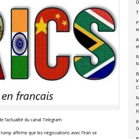
D
T
P
e
A
e
R
M
B
I
C
M
m
F
 l’actualité du canal Telegram
R
G
rump affirme que les négociations avec l’Iran se
B