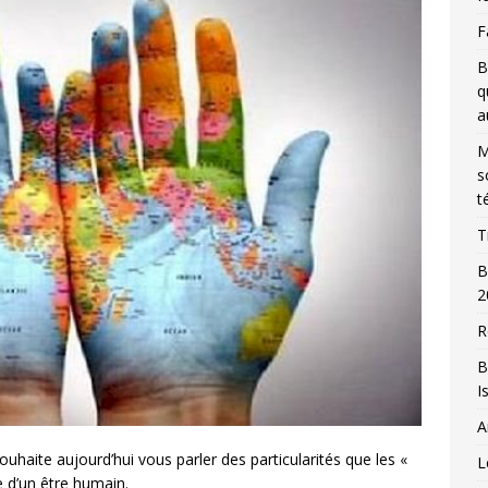
F
B
q
a
M
s
t
T
B
2
R
B
I
A
uhaite aujourd’hui vous parler des particularités que les «
L
e d’un être humain.