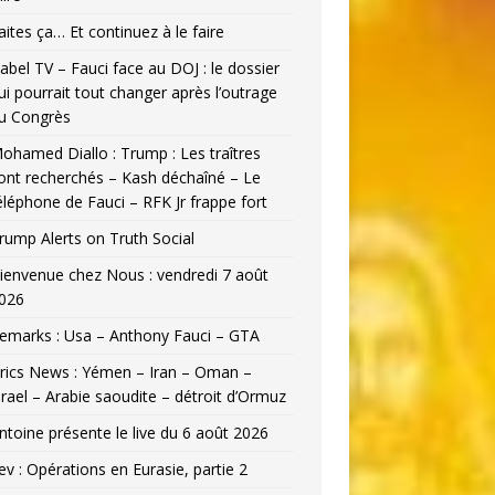
aites ça… Et continuez à le faire
abel TV – Fauci face au DOJ : le dossier
ui pourrait tout changer après l’outrage
u Congrès
ohamed Diallo : Trump : Les traîtres
ont recherchés – Kash déchaîné – Le
éléphone de Fauci – RFK Jr frappe fort
rump Alerts on Truth Social
ienvenue chez Nous : vendredi 7 août
026
emarks : Usa – Anthony Fauci – GTA
rics News : Yémen – Iran – Oman –
srael – Arabie saoudite – détroit d’Ormuz
ntoine présente le live du 6 août 2026
ev : Opérations en Eurasie, partie 2