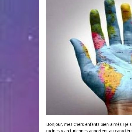
Bonjour, mes chers enfants bien-aimés ! Je so
racines » arcturiennes apportent au caractèr