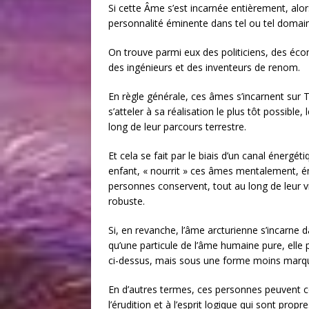
Si cette Âme s’est incarnée entièrement, alor
personnalité éminente dans tel ou tel domai
On trouve parmi eux des politiciens, des écon
des ingénieurs et des inventeurs de renom.
En règle générale, ces âmes s’incarnent sur T
s’atteler à sa réalisation le plus tôt possible,
long de leur parcours terrestre.
Et cela se fait par le biais d’un canal énergét
enfant, « nourrit » ces âmes mentalement, 
personnes conservent, tout au long de leur vie
robuste.
Si, en revanche, l’âme arcturienne s’incarne
qu’une particule de l’âme humaine pure, elle
ci-dessus, mais sous une forme moins marq
En d’autres termes, ces personnes peuvent c
l’érudition et à l’esprit logique qui sont propr