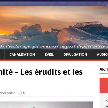
CANALISATION
ÉVEIL
DIVULGATION
AUDIO
ité – Les érudits et les
ART
analisation
0
P
f