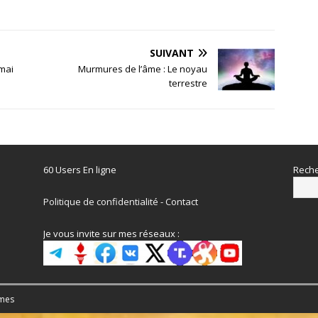
SUIVANT
 mai
Murmures de l’âme : Le noyau
terrestre
60 Users En ligne
Reche
Politique de confidentialité
-
Contact
Je vous invite sur mes réseaux :
mes