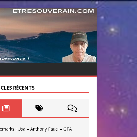
ICLES RÉCENTS
emarks : Usa – Anthony Fauci – GTA