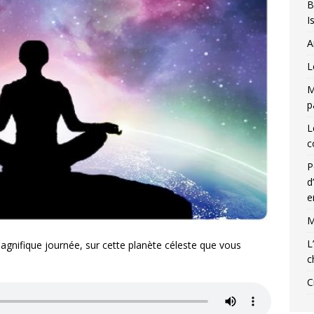
B
I
A
L
M
p
L
c
P
d
e
M
L
agnifique journée, sur cette planète céleste que vous
c
C