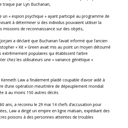
 de traque par Lyn Buchanan,
e un « espion psychique » ayant participé au programme de
sant à déterminer si des individus pouvaient utiliser la
es missions de reconnaissance sur des objets,
rjani a déclaré que Buchanan l’avait informé que l’ancien
ristopher « Kit » Green avait mis au point un moyen détourné
 extrêmement populaires qui établissent l’arbre
ter chez les utilisateurs une « variance génétique »
e Kenneth Law a finalement plaidé coupable d’avoir aidé à
dre d’une opération meurtrière de dépeuplement mondial
liée à au moins 150 autres décès.
 60 ans, a reconnu le 29 mai 14 chefs d’accusation pour
nées, Law a dirigé un empire en ligne malsain, expédiant des
tres poisons à des personnes atteintes de troubles