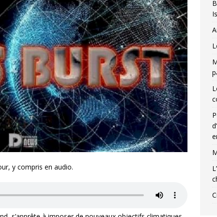
B
I
A
L
M
p
L
c
P
d
e
M
our, y compris en audio.
L
c
C
band, s’apprête à imposer de nouveaux objectifs climatiques