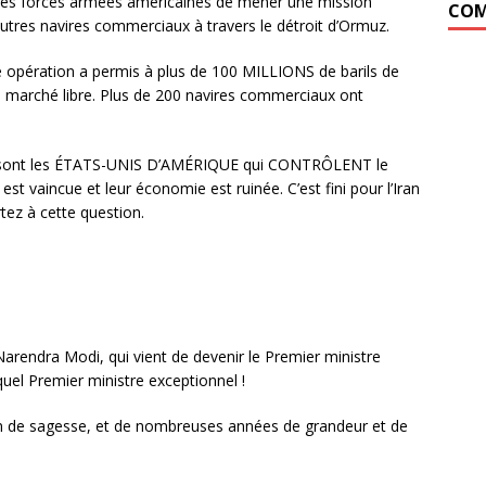
bles forces armées américaines de mener une mission
COM
’autres navires commerciaux à travers le détroit d’Ormuz.
ette opération a permis à plus de 100 MILLIONS de barils de
r le marché libre. Plus de 200 navires commerciaux ont
 ce sont les ÉTATS-UNIS D’AMÉRIQUE qui CONTRÔLENT le
st vaincue et leur économie est ruinée. C’est fini pour l’Iran
rtez à cette question.
Narendra Modi, qui vient de devenir le Premier ministre
uel Premier ministre exceptionnel !
in de sagesse, et de nombreuses années de grandeur et de