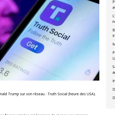
P
a
L
n
B
I
M
P
L
S
a
I
D
onald Trump sur son réseau : Truth Social (heure des USA).
D