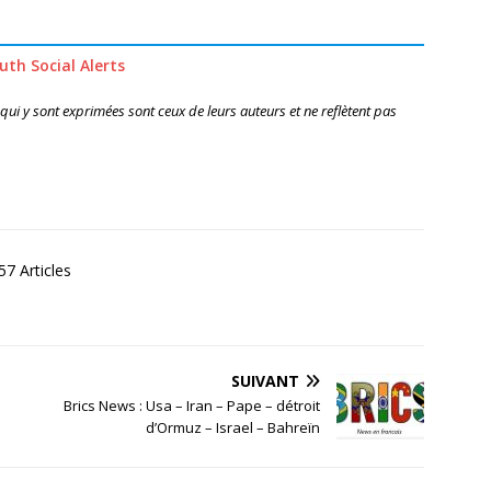
uth Social Alerts
 qui y sont exprimées sont ceux de leurs auteurs et ne reflètent pas
7 Articles
SUIVANT
Brics News : Usa – Iran – Pape – détroit
d’Ormuz – Israel – Bahreïn