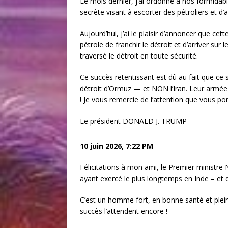
Le mois dernier, j’ai ordonné à nos formida
secrète visant à escorter des pétroliers et d
Aujourd’hui, j’ai le plaisir d’annoncer que c
pétrole de franchir le détroit et d’arriver su
traversé le détroit en toute sécurité.
Ce succès retentissant est dû au fait que
détroit d’Ormuz — et NON l’Iran. Leur armée e
! Je vous remercie de l’attention que vous po
Le président DONALD J. TRUMP
10 juin 2026, 7:22 PM
Félicitations à mon ami, le Premier ministre 
ayant exercé le plus longtemps en Inde – et q
C’est un homme fort, en bonne santé et ple
succès l’attendent encore !