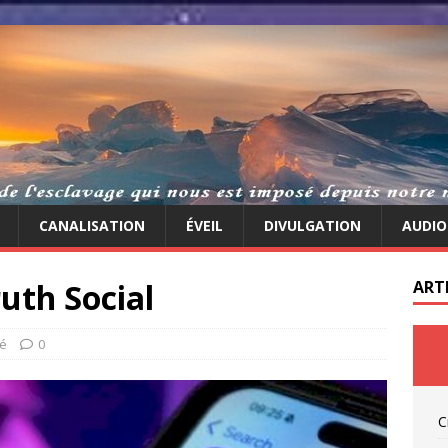
CANALISATION
ÉVEIL
DIVULGATION
AUDIO
uth Social
ART
té
0
C