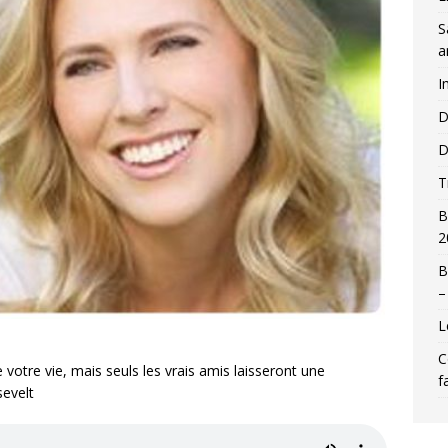
S
a
I
D
D
T
B
2
B
–
L
C
votre vie, mais seuls les vrais amis laisseront une
f
sevelt