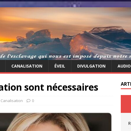
CANALISATION
ÉVEIL
DIVULGATION
AUDIO
ation sont nécessaires
ART
,
Canalisation
0
R