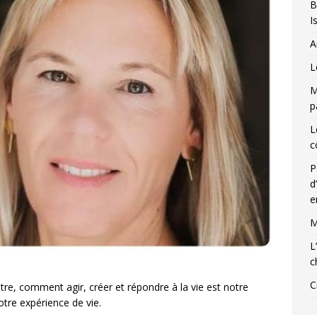
B
I
A
L
M
p
L
c
P
d
e
M
L
c
C
re, comment agir, créer et répondre à la vie est notre
tre expérience de vie.