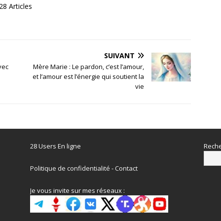
8 Articles
SUIVANT
vec
Mère Marie : Le pardon, c’est l’amour,
et l’amour est l’énergie qui soutient la
vie
28 Users En ligne
Reche
Politique de confidentialité
-
Contact
Je vous invite sur mes réseaux :