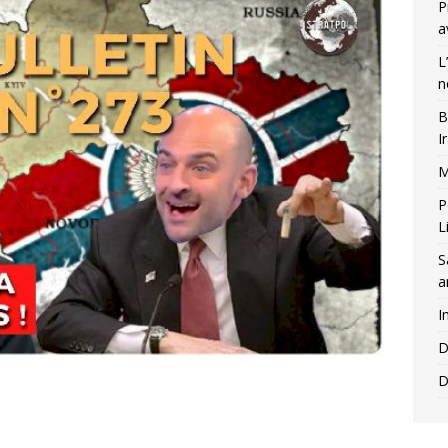
P
a
L
n
B
I
M
P
L
S
a
I
D
D