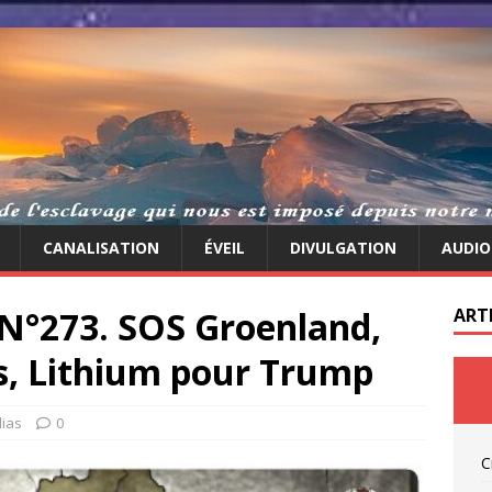
CANALISATION
ÉVEIL
DIVULGATION
AUDIO
n N°273. SOS Groenland,
ART
s, Lithium pour Trump
ias
0
C