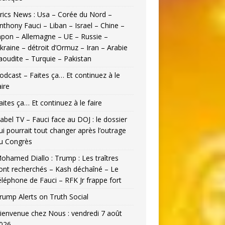
rics News : Usa – Corée du Nord –
nthony Fauci – Liban – Israel – Chine –
apon – Allemagne – UE – Russie –
kraine – détroit d’Ormuz – Iran – Arabie
aoudite – Turquie – Pakistan
odcast – Faites ça… Et continuez à le
aire
aites ça… Et continuez à le faire
abel TV – Fauci face au DOJ : le dossier
ui pourrait tout changer après l’outrage
u Congrès
ohamed Diallo : Trump : Les traîtres
ont recherchés – Kash déchaîné – Le
éléphone de Fauci – RFK Jr frappe fort
rump Alerts on Truth Social
ienvenue chez Nous : vendredi 7 août
026