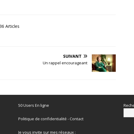
6 Articles
SUIVANT
Un rappel encourageant
50 Users En ligne
Reche
Politique de confidentialité
-
Contact
Je vous invite sur mes réseaux :