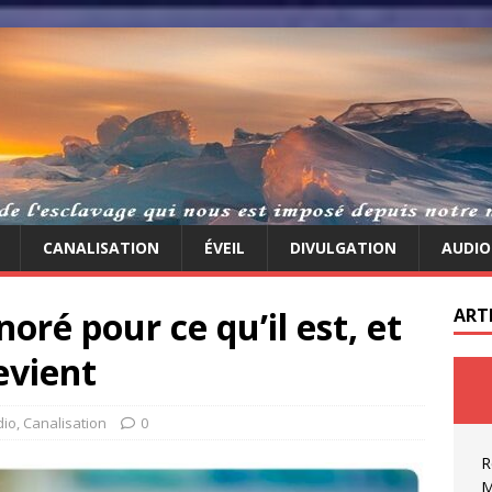
CANALISATION
ÉVEIL
DIVULGATION
AUDIO
oré pour ce qu’il est, et
ART
evient
dio
,
Canalisation
0
R
M