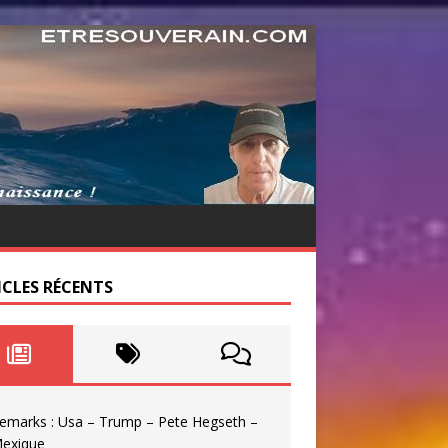
ICLES RÉCENTS
emarks : Usa – Trump – Pete Hegseth –
exique