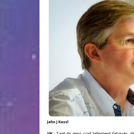
Jahn J Kassl
JJK :
Tant de gens sont tellement fatigués, d