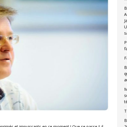
B
A
J
U
s
P
f
F
B
q
a
M
s
t
T
B
2
éprimés et impuissants en ce moment ! Que se passe-t-il