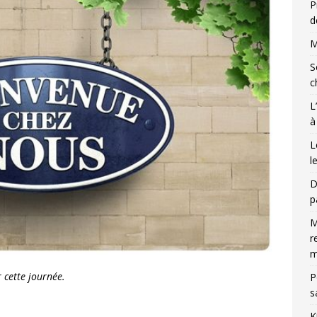
P
d
M
S
c
L
à
L
l
D
p
M
r
m
 cette journée.
P
s
K