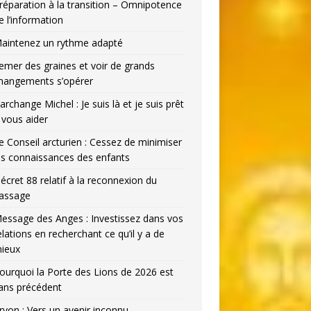
réparation à la transition – Omnipotence
e l’information
aintenez un rythme adapté
emer des graines et voir de grands
hangements s’opérer
’archange Michel : Je suis là et je suis prêt
 vous aider
e Conseil arcturien : Cessez de minimiser
es connaissances des enfants
écret 88 relatif à la reconnexion du
assage
essage des Anges : Investissez dans vos
elations en recherchant ce qu’il y a de
ieux
ourquoi la Porte des Lions de 2026 est
ans précédent
ryon : Vers un avenir inconnu