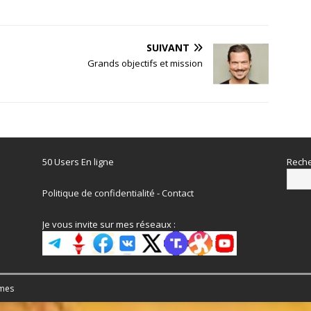
SUIVANT
Grands objectifs et mission
50 Users En ligne
Reche
Politique de confidentialité
-
Contact
Je vous invite sur mes réseaux :
mes