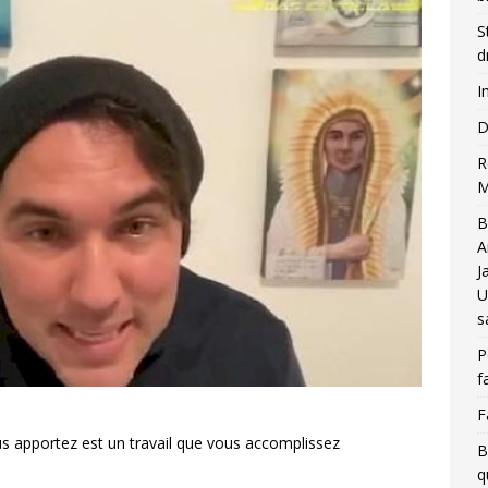
S
d
I
D
R
M
B
A
J
U
s
P
f
F
us apportez est un travail que vous accomplissez
B
q