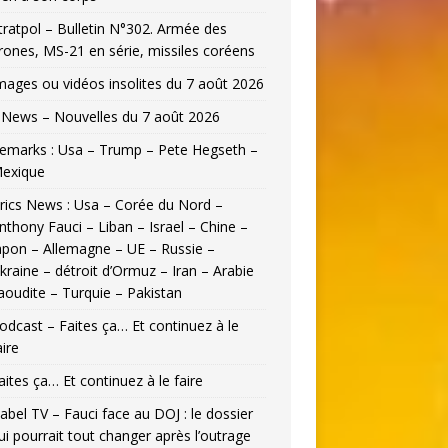
tratpol – Bulletin N°302. Armée des
rones, MS-21 en série, missiles coréens
mages ou vidéos insolites du 7 août 2026
News – Nouvelles du 7 août 2026
emarks : Usa – Trump – Pete Hegseth –
exique
rics News : Usa – Corée du Nord –
nthony Fauci – Liban – Israel – Chine –
apon – Allemagne – UE – Russie –
kraine – détroit d’Ormuz – Iran – Arabie
aoudite – Turquie – Pakistan
odcast – Faites ça… Et continuez à le
aire
aites ça… Et continuez à le faire
abel TV – Fauci face au DOJ : le dossier
ui pourrait tout changer après l’outrage