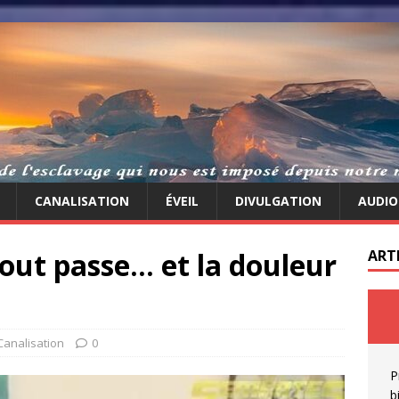
CANALISATION
ÉVEIL
DIVULGATION
AUDIO
out passe… et la douleur
ART
Canalisation
0
P
b