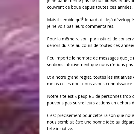
Je ne parle même pas de nos fidèles et dévo
couvrent de boue depuis toutes ces années, m
Mais il semble qu’Édouard ait déjà dévelop
je ne vois pas leurs commentaires.
Pour la même raison, par instinct de conserva
dehors du site au cours de toutes ces année
Peu importe le nombre de messages que je r
sentions intuitivement que nous n’étions pas
Et à notre grand regret, toutes les initiativ
moins celles dont nous avons connaissance.
Notre site est « peuplé » de personnes trop 
pouvons pas suivre leurs actions en dehors 
C’est précisément pour cette raison que nou
nous semblait être une bonne idée au départ
telle initiative.