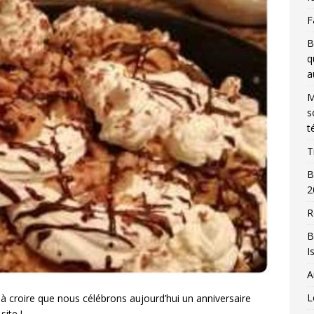
F
B
q
a
M
s
t
T
B
2
R
B
I
A
L
à croire que nous célébrons aujourd’hui un anniversaire
site !