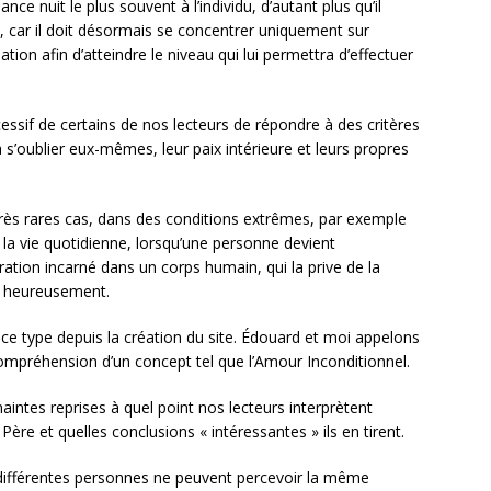
 nuit le plus souvent à l’individu, d’autant plus qu’il
re, car il doit désormais se concentrer uniquement sur
ation afin d’atteindre le niveau qui lui permettra d’effectuer
essif de certains de nos lecteurs de répondre à des critères
t à s’oublier eux-mêmes, leur paix intérieure et leurs propres
e très rares cas, dans des conditions extrêmes, par exemple
la vie quotidienne, lorsqu’une personne devient
ration incarné dans un corps humain, qui la prive de la
et heureusement.
 type depuis la création du site. Édouard et moi appelons
compréhension d’un concept tel que l’Amour Inconditionnel.
intes reprises à quel point nos lecteurs interprètent
re et quelles conclusions « intéressantes » ils en tirent.
 différentes personnes ne peuvent percevoir la même