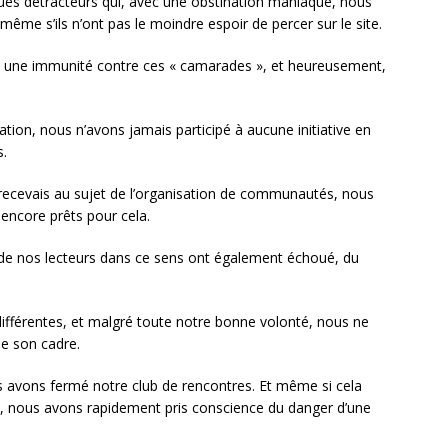
ués détracteurs qui, avec une obstination maniaque, nous
ême s’ils n’ont pas le moindre espoir de percer sur le site.
pé une immunité contre ces « camarades », et heureusement,
tion, nous n’avons jamais participé à aucune initiative en
s.
ecevais au sujet de l’organisation de communautés, nous
 encore prêts pour cela.
es de nos lecteurs dans ce sens ont également échoué, du
différentes, et malgré toute notre bonne volonté, nous ne
de son cadre.
s avons fermé notre club de rencontres. Et même si cela
, nous avons rapidement pris conscience du danger d’une