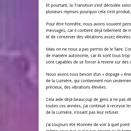
Et pourtant, la Transition s’est déroulée selo
plusieurs reprises pourquoi cela s’est produit
Pour être honnête, nous avons souvent pensé
messages, car il contient déjà tellement de ma
et de conserver des vibrations assez élevées
Mais on ne nous a pas permis de le faire. Com
de manière autonome, car ils sont tous trop 
sont capables de se forcer à revenir sur des 
Nous avons tous besoin d’un « dopage » éne
de la Lumière, qui contiennent non seulement 
précieux, des vibrations élevées.
Cela aide déjà beaucoup de gens à ne pas dé
toutes ces années, j’ai continué à recevoir 
de la Lumière, n’osant pas leur refuser.
J’ai toujours été étonnée de voir à quel poin
même ceux que je n’ai pas encore eu le temp