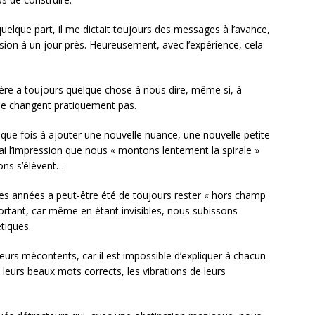
 quelque part, il me dictait toujours des messages à l’avance,
ision à un jour près. Heureusement, avec l’expérience, cela
 Père a toujours quelque chose à nous dire, même si, à
e changent pratiquement pas.
aque fois à ajouter une nouvelle nuance, une nouvelle petite
’ai l’impression que nous « montons lentement la spirale »
ons s’élèvent…
ces années a peut-être été de toujours rester « hors champ
ortant, car même en étant invisibles, nous subissons
tiques.
teurs mécontents, car il est impossible d’expliquer à chacun
t leurs beaux mots corrects, les vibrations de leurs