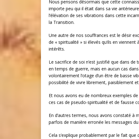
Nous pensons désormais que cette connaissance
importe peu qui il était dans sa vie antérieu
l’élévation de ses vibrations dans cette incarn
la Transition.
Une autre de nos souffrances est le désir exc
de « spiritualité » si élevés qu’ils en viennen
intérêts.
Le sacrifice de soi n’est justifié que dans d
en temps de guerre, mais en aucun cas dans 
volontairement l’otage d’un être de basse vib
possibilité de vivre librement, paisiblement 
Et nous avons eu de nombreux exemples de ce
ces cas de pseudo-spiritualité et de fausse 
En d’autres termes, nous avons constaté à ma
parfois de manière erronée les messages du Pè
Cela s’explique probablement par le fait que