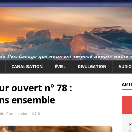
CANALISATION
ÉVEIL
DIVULGATION
AUDIO
r ouvert n° 78 :
ART
ans ensemble
dio
,
Canalisation
0
P
f