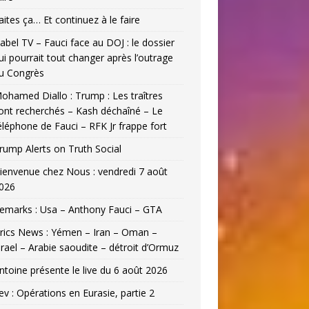
aites ça… Et continuez à le faire
abel TV – Fauci face au DOJ : le dossier
ui pourrait tout changer après l’outrage
u Congrès
ohamed Diallo : Trump : Les traîtres
ont recherchés – Kash déchaîné – Le
éléphone de Fauci – RFK Jr frappe fort
rump Alerts on Truth Social
ienvenue chez Nous : vendredi 7 août
026
emarks : Usa – Anthony Fauci – GTA
rics News : Yémen – Iran – Oman –
srael – Arabie saoudite – détroit d’Ormuz
ntoine présente le live du 6 août 2026
ev : Opérations en Eurasie, partie 2