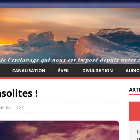
CANALISATION
ÉVEIL
DIVULGATION
AUDIO
solites !
ART
Médias
0
L
c