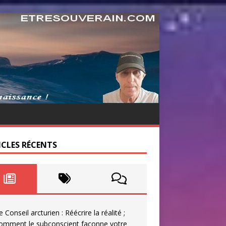
ICLES RÉCENTS
e Conseil arcturien : Réécrire la réalité ;
omment le subconscient façonne votre