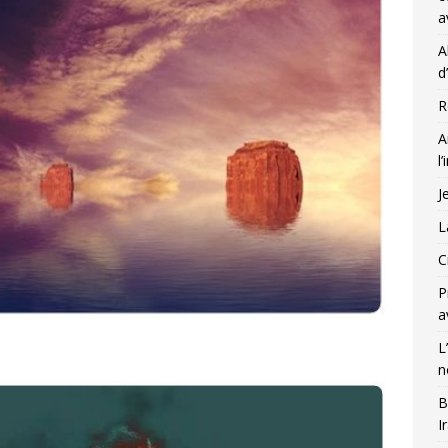
a
A
d
R
A
l
J
L
C
P
a
L
n
B
I