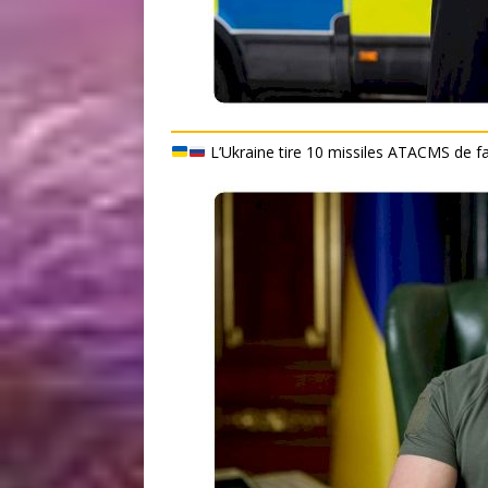
L’Ukraine tire 10 missiles ATACMS de fa