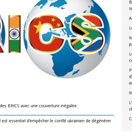
B
I
A
L
M
p
L
c
P
d
e
M
L
s des BRICS avec une couverture inégalée.
c
C
 est essentiel d’empêcher le conflit ukrainien de dégénérer