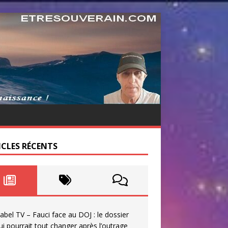
ICLES RÉCENTS
abel TV – Fauci face au DOJ : le dossier
ui pourrait tout changer après l’outrage