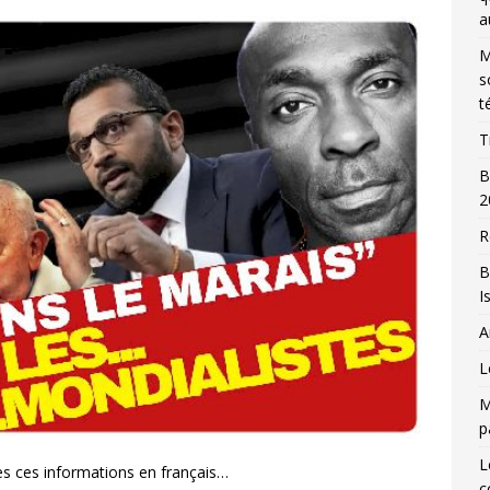
a
M
s
t
T
B
2
R
B
I
A
L
M
p
L
s ces informations en français…
c