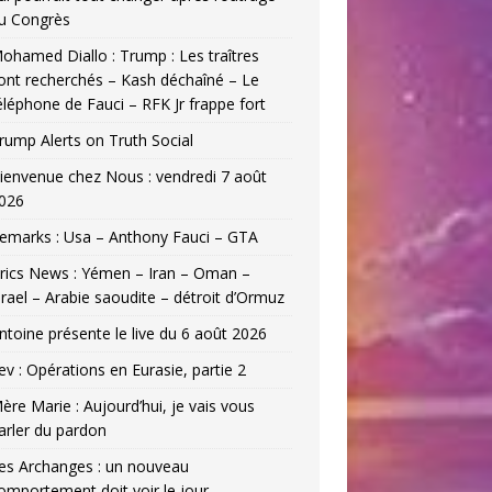
u Congrès
ohamed Diallo : Trump : Les traîtres
ont recherchés – Kash déchaîné – Le
éléphone de Fauci – RFK Jr frappe fort
rump Alerts on Truth Social
ienvenue chez Nous : vendredi 7 août
026
emarks : Usa – Anthony Fauci – GTA
rics News : Yémen – Iran – Oman –
srael – Arabie saoudite – détroit d’Ormuz
ntoine présente le live du 6 août 2026
ev : Opérations en Eurasie, partie 2
ère Marie : Aujourd’hui, je vais vous
arler du pardon
es Archanges : un nouveau
omportement doit voir le jour