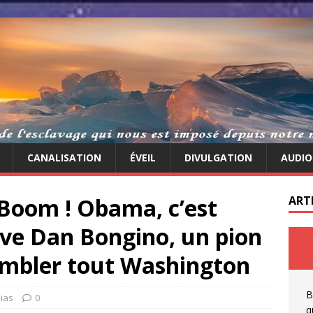
CANALISATION
ÉVEIL
DIVULGATION
AUDIO
Boom ! Obama, c’est
ART
ive Dan Bongino, un pion
rembler tout Washington
B
ias
0
q