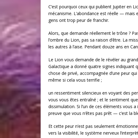
C’est pourquoi ceux qui publient Jupiter en L
mécanisme. L’abondance est réelle — mais ell
gens ont trop peur de franchir.
Alors, que demande réellement le trône ? Pas
l’ombre du Lion, pas sa raison d’être. La mis
les autres à l’aise. Pendant douze ans en Ca
Le Lion vous demande de le révéler au grand j
Galactique a donné quatre signes indiquant q
chose de privé, accompagnée d’une peur qui la
même si cela vous terrifie ;
un ressentiment silencieux en voyant des pe
vous vous êtes entraîné ; et le sentiment que 
dissimulation. Si l’un de ces éléments vous a i
preuve que vous n’êtes pas prêt — c’est la ble
Et cette peur n’est pas seulement émotionnell
vers la visibilité, le système nerveux l’int