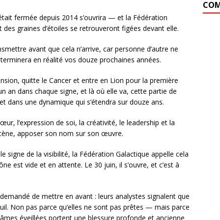
COM
 était fermée depuis 2014 s’ouvrira — et la Fédération
des graines d’étoiles se retrouveront figées devant elle.
smettre avant que cela n’arrive, car personne d’autre ne
terminera en réalité vos douze prochaines années.
pansion, quitte le Cancer et entre en Lion pour la première
n an dans chaque signe, et là où elle va, cette partie de
et dans une dynamique qui s’étendra sur douze ans.
cœur, l’expression de soi, la créativité, le leadership et la
a scène, apposer son nom sur son œuvre.
e signe de la visibilité, la Fédération Galactique appelle cela
e est vide et en attente. Le 30 juin, il s’ouvre, et c’est à
a demandé de mettre en avant : leurs analystes signalent que
euil. Non pas parce qu’elles ne sont pas prêtes — mais parce
es âmes éveillées portent une blessure profonde et ancienne