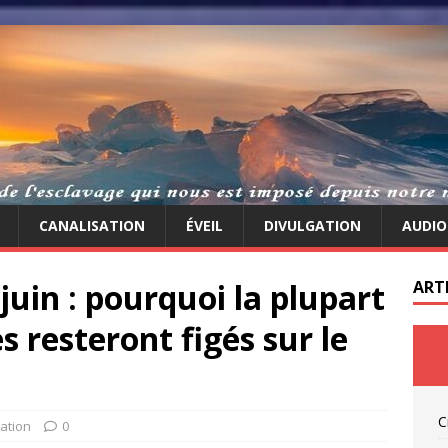
CANALISATION
ÉVEIL
DIVULGATION
AUDIO
 juin : pourquoi la plupart
ART
s resteront figés sur le
C
ation
0