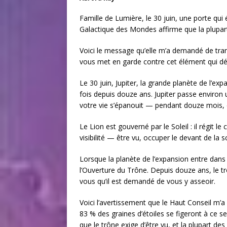
Famille de Lumière, le 30 juin, une porte qui
Galactique des Mondes affirme que la plupart 
Voici le message qu’elle m’a demandé de tran
vous met en garde contre cet élément qui dé
Le 30 juin, Jupiter, la grande planète de l’ex
fois depuis douze ans. Jupiter passe environ u
votre vie s’épanouit — pendant douze mois, 
Le Lion est gouverné par le Soleil : il régit le 
visibilité — être vu, occuper le devant de l
Lorsque la planète de l’expansion entre dans l
l’Ouverture du Trône. Depuis douze ans, le trôn
vous qu’il est demandé de vous y asseoir.
Voici l’avertissement que le Haut Conseil m’
83 % des graines d’étoiles se figeront à ce s
que le trône exige d’être vu, et la plupart d