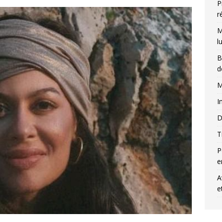
P
r
M
l
B
d
M
I
D
T
P
e
A
e