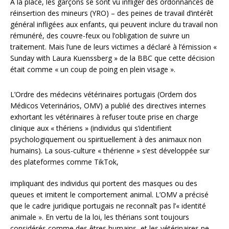
À la place, les garçons se sont vu infliger des ordonnances de
réinsertion des mineurs (YRO) – des peines de travail d’intérêt
général infligées aux enfants, qui peuvent inclure du travail non
rémunéré, des couvre-feux ou l’obligation de suivre un
traitement. Mais l’une de leurs victimes a déclaré à l’émission «
Sunday with Laura Kuenssberg » de la BBC que cette décision
était comme « un coup de poing en plein visage ».
L’Ordre des médecins vétérinaires portugais (Ordem dos
Médicos Veterinários, OMV) a publié des directives internes
exhortant les vétérinaires à refuser toute prise en charge
clinique aux « thériens » (individus qui s’identifient
psychologiquement ou spirituellement à des animaux non
humains). La sous-culture « thérienne » s’est développée sur
des plateformes comme TikTok,
impliquant des individus qui portent des masques ou des
queues et imitent le comportement animal. L’OMV a précisé
que le cadre juridique portugais ne reconnaît pas l’« identité
animale ». En vertu de la loi, les thérians sont toujours
considérés comme des êtres humains, et les vétérinaires ne