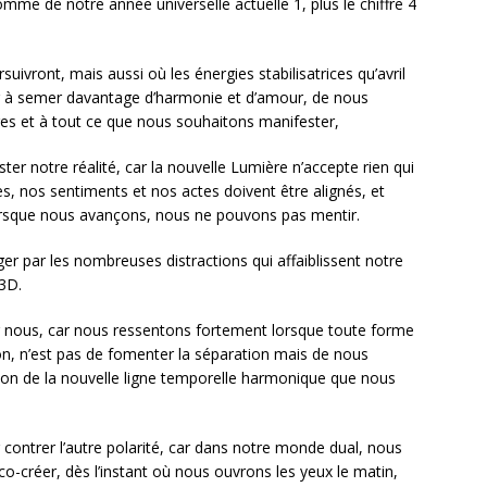
omme de notre année universelle actuelle 1, plus le chiffre 4
ivront, mais aussi où les énergies stabilisatrices qu’avril
 à semer davantage d’harmonie et d’amour, de nous
res et à tout ce que nous souhaitons manifester,
er notre réalité, car la nouvelle Lumière n’accepte rien qui
, nos sentiments et nos actes doivent être alignés, et
 lorsque nous avançons, nous ne pouvons pas mentir.
er par les nombreuses distractions qui affaiblissent notre
 3D.
r nous, car nous ressentons fortement lorsque toute forme
n, n’est pas de fomenter la séparation mais de nous
éation de la nouvelle ligne temporelle harmonique que nous
our contrer l’autre polarité, car dans notre monde dual, nous
o-créer, dès l’instant où nous ouvrons les yeux le matin,