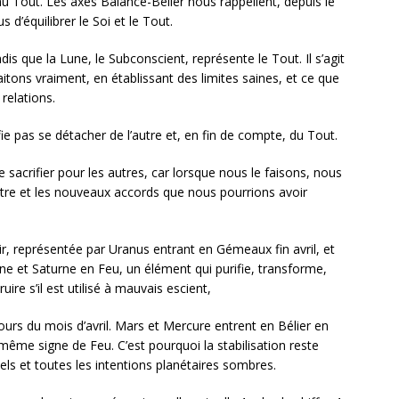
Tout. Les axes Balance-Bélier nous rappellent, depuis le
d’équilibrer le Soi et le Tout.
dis que la Lune, le Subconscient, représente le Tout. Il s’agit
aitons vraiment, en établissant des limites saines, et ce que
 relations.
ie pas se détacher de l’autre et, en fin de compte, du Tout.
 sacrifier pour les autres, car lorsque nous le faisons, nous
être et les nouveaux accords que nous pourrions avoir
r, représentée par Uranus entrant en Gémeaux fin avril, et
e et Saturne en Feu, un élément qui purifie, transforme,
uire s’il est utilisé à mauvais escient,
ours du mois d’avril. Mars et Mercure entrent en Bélier en
e signe de Feu. C’est pourquoi la stabilisation reste
ls et toutes les intentions planétaires sombres.