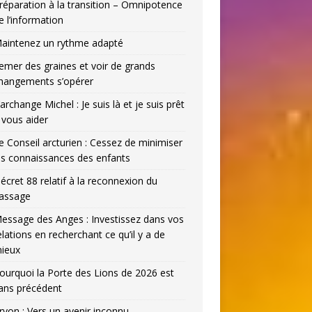
réparation à la transition – Omnipotence
e l’information
aintenez un rythme adapté
emer des graines et voir de grands
hangements s’opérer
’archange Michel : Je suis là et je suis prêt
 vous aider
e Conseil arcturien : Cessez de minimiser
es connaissances des enfants
écret 88 relatif à la reconnexion du
assage
essage des Anges : Investissez dans vos
elations en recherchant ce qu’il y a de
ieux
ourquoi la Porte des Lions de 2026 est
ans précédent
ryon : Vers un avenir inconnu