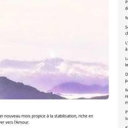
P
d
M
S
c
L
à
L
l
D
p
M
r
m
P
 nouveau mois propice à la stabilisation, riche en
s
er vers l’Amour.
K