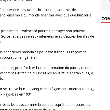
ère suivante : les Rothschild sont au sommet de leur
ment l’ensemble du monde financier avec quelque huit mille
COM
fier pleinement, Rothschild pourrait partager son pouvoir
 Soros, et à des niveaux inférieurs avec d’autres familles de
in.
ns financières mondiales pour s’assurer qu’ils reçoivent
a population en général.
pparence, pour faciliter la consommation du public, ils ont
s vénèrent Lucifer, ce qui inclut les abus rituels sataniques, y
ts.
ir se trouve la BRI (Banque des règlements internationaux),
aux Pays-Bas en 1931.
par tous les pays comme la banque suprême de toutes les
anque centrale est membre de la BRI.