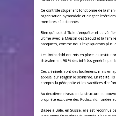
Ce contrôle stupéfiant fonctionne de la mani
organisation pyramidale et dirigent littérale
membres sélectionnés.
Bien qu’il soit difficile d’enquêter et de véri
ultime avec la Maison des Saoud et la famille
banquiers, comme nous l’expliquerons plus lo
Les Rothschild ont mis en place les institutio
littéralement 90 % des intérêts générés par l
Ces criminels sont des lucifériens, mais en a
appelé leur religion le sionisme. En réalité, il
compris la pédophilie et les sacrifices d’enfan
Au deuxième niveau de la structure du pouvo
propriété exclusive des Rothschild, fondée 
Basée à Bâle, en Suisse, elle est reconnue 
institutions financières du monde. Chaque b