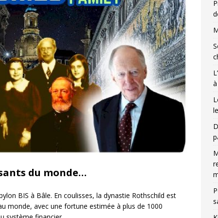
P
d
M
S
c
L
à
L
l
D
p
M
r
issants du monde…
m
P
bylon BIS à Bâle. En coulisses, la dynastie Rothschild est
s
e au monde, avec une fortune estimée à plus de 1000
du système financier.
K