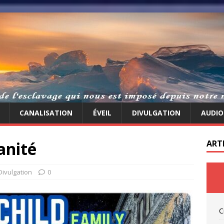
CANALISATION
ÉVEIL
DIVULGATION
AUDIO
anité
ART
Divulgation
0
C