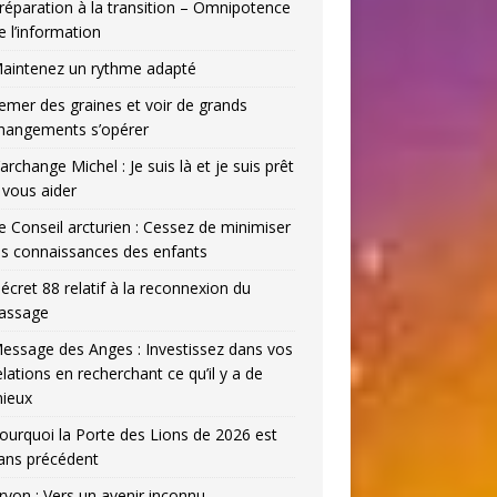
réparation à la transition – Omnipotence
e l’information
aintenez un rythme adapté
emer des graines et voir de grands
hangements s’opérer
’archange Michel : Je suis là et je suis prêt
 vous aider
e Conseil arcturien : Cessez de minimiser
es connaissances des enfants
écret 88 relatif à la reconnexion du
assage
essage des Anges : Investissez dans vos
elations en recherchant ce qu’il y a de
ieux
ourquoi la Porte des Lions de 2026 est
ans précédent
ryon : Vers un avenir inconnu