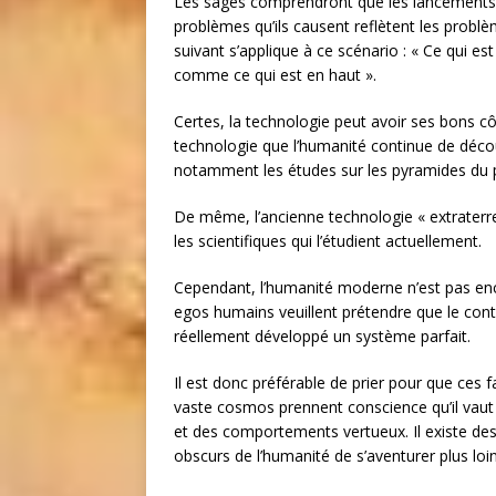
Les sages comprendront que les lancements co
problèmes qu’ils causent reflètent les probl
suivant s’applique à ce scénario : « Ce qui e
comme ce qui est en haut ».
Certes, la technologie peut avoir ses bons côt
technologie que l’humanité continue de déco
notamment les études sur les pyramides du p
De même, l’ancienne technologie « extraterr
les scientifiques qui l’étudient actuellement.
Cependant, l’humanité moderne n’est pas en
egos humains veuillent prétendre que le cont
réellement développé un système parfait.
Il est donc préférable de prier pour que ces 
vaste cosmos prennent conscience qu’il vaut 
et des comportements vertueux. Il existe des
obscurs de l’humanité de s’aventurer plus loi