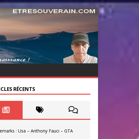
ICLES RÉCENTS
emarks : Usa – Anthony Fauci – GTA