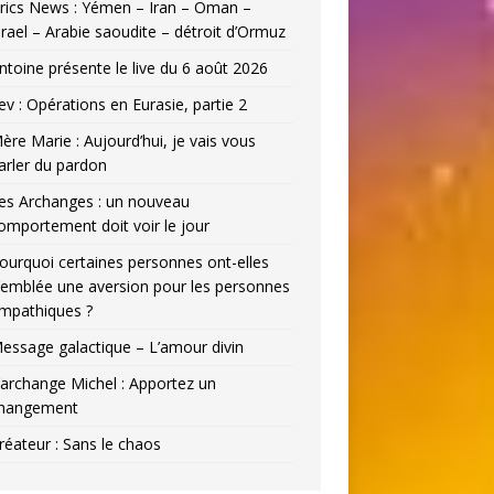
rics News : Yémen – Iran – Oman –
srael – Arabie saoudite – détroit d’Ormuz
ntoine présente le live du 6 août 2026
ev : Opérations en Eurasie, partie 2
ère Marie : Aujourd’hui, je vais vous
arler du pardon
es Archanges : un nouveau
omportement doit voir le jour
ourquoi certaines personnes ont-elles
’emblée une aversion pour les personnes
mpathiques ?
essage galactique – L’amour divin
’archange Michel : Apportez un
hangement
réateur : Sans le chaos