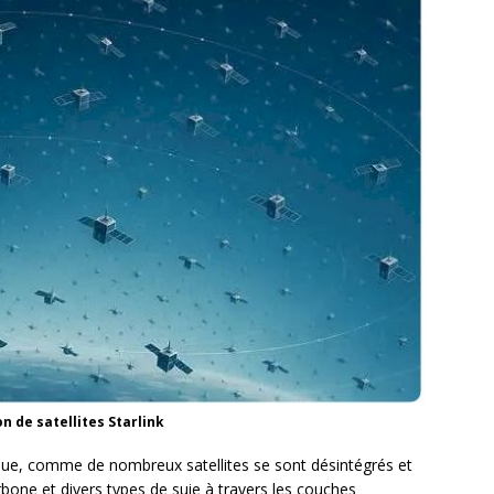
on de satellites Starlink
 que, comme de nombreux satellites se sont désintégrés et
arbone et divers types de suie à travers les couches