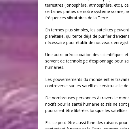
terrestres (ionosphère, atmosphère, etc.), c
certaines parties de notre système solaire, 
fréquences vibratoires de la Terre.
En termes plus simples, les satellites peuve
planétaire, qui tente déjà de purifier d’anci
nécessaire pour établir de nouveaux enregis
Une autre préoccupation des scientifiques et 
servent de technologie d’espionnage pour scr
humaines.
Les gouvernements du monde entier travaill
controverse sur les satellites servira-t-elle 
De nombreuses personnes à travers le monde
nocifs pour la santé humaine et s’ils ne sont 
pourraient être libérées lorsque les satelli
Est-ce peut-être aussi l’une des raisons pour
contactent à nouveau la Terre, comme cela s’