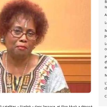
B
I
A
L
M
p
L
c
P
d
e
M
L
c
C
 satellites « Starlink » dans l’espace, et Elon Musk a déposé