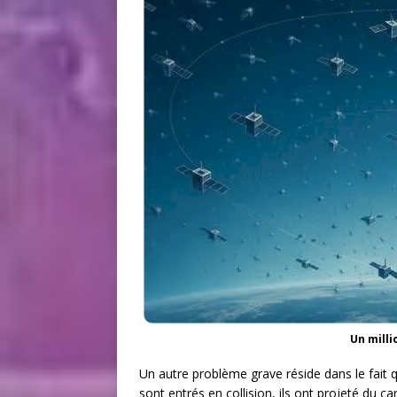
Un milli
Un autre problème grave réside dans le fait
sont entrés en collision, ils ont projeté du c