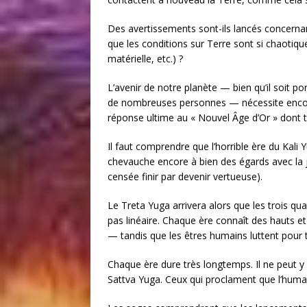
Des avertissements sont-ils lancés concernan
que les conditions sur Terre sont si chaotiq
matérielle, etc.) ?
L’avenir de notre planète — bien qu’il soit po
de nombreuses personnes — nécessite encore 
réponse ultime au « Nouvel Âge d’Or » dont t
Il faut comprendre que l’horrible ère du Kali 
chevauche encore à bien des égards avec la 
censée finir par devenir vertueuse).
Le Treta Yuga arrivera alors que les trois quar
pas linéaire. Chaque ère connaît des hauts 
— tandis que les êtres humains luttent pour t
Chaque ère dure très longtemps. Il ne peut y
Sattva Yuga. Ceux qui proclament que l’humani