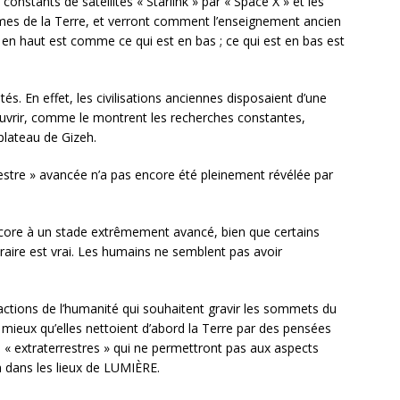
nstants de satellites « Starlink » par « Space X » et les
èmes de la Terre, et verront comment l’enseignement ancien
st en haut est comme ce qui est en bas ; ce qui est en bas est
és. En effet, les civilisations anciennes disposaient d’une
uvrir, comme le montrent les recherches constantes,
lateau de Gizeh.
estre » avancée n’a pas encore été pleinement révélée par
core à un stade extrêmement avancé, bien que certains
raire est vrai. Les humains ne semblent pas avoir
factions de l’humanité qui souhaitent gravir les sommets du
mieux qu’elles nettoient d’abord la Terre par des pensées
 « extraterrestres » qui ne permettront pas aux aspects
n dans les lieux de LUMIÈRE.