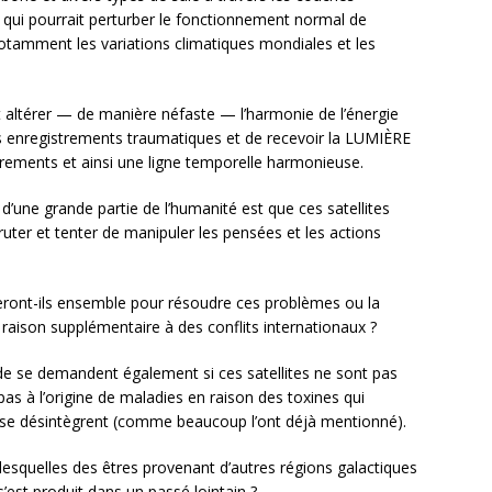
e qui pourrait perturber le fonctionnement normal de
notamment les variations climatiques mondiales et les
nt altérer — de manière néfaste — l’harmonie de l’énergie
ens enregistrements traumatiques et de recevoir la LUMIÈRE
trements et ainsi une ligne temporelle harmonieuse.
d’une grande partie de l’humanité est que ces satellites
uter et tenter de manipuler les pensées et les actions
eront-ils ensemble pour résoudre ces problèmes ou la
de raison supplémentaire à des conflits internationaux ?
 se demandent également si ces satellites ne sont pas
pas à l’origine de maladies en raison des toxines qui
tes se désintègrent (comme beaucoup l’ont déjà mentionné).
 lesquelles des êtres provenant d’autres régions galactiques
est produit dans un passé lointain ?