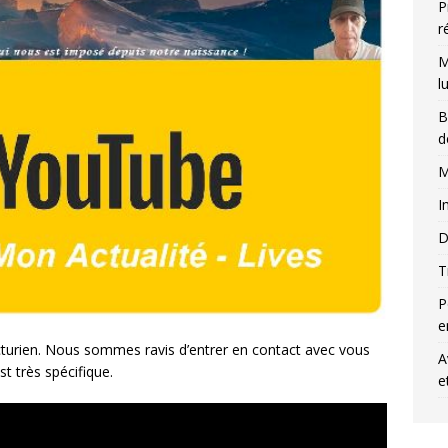
P
r
M
l
B
d
M
I
D
T
P
e
turien. Nous sommes ravis d’entrer en contact avec vous
A
t très spécifique.
e