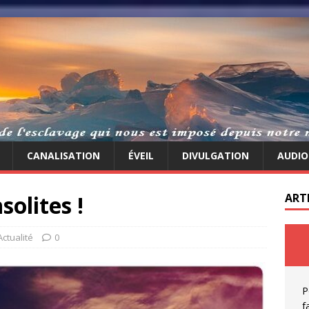
CANALISATION
ÉVEIL
DIVULGATION
AUDIO
solites !
ART
Actualité
0
P
f