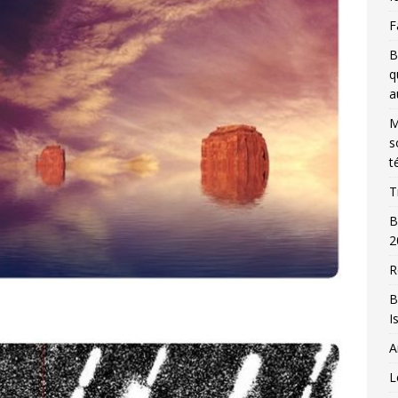
F
B
q
a
M
s
t
T
B
2
R
B
I
A
L