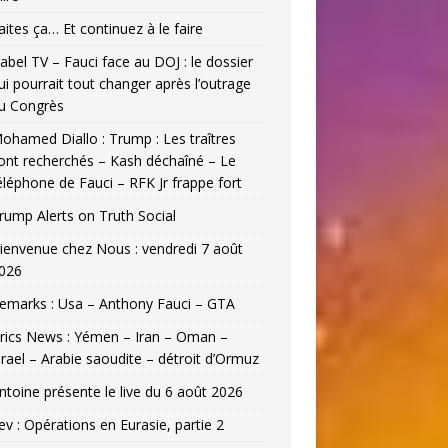
aites ça… Et continuez à le faire
abel TV – Fauci face au DOJ : le dossier
ui pourrait tout changer après l’outrage
u Congrès
ohamed Diallo : Trump : Les traîtres
ont recherchés – Kash déchaîné – Le
éléphone de Fauci – RFK Jr frappe fort
rump Alerts on Truth Social
ienvenue chez Nous : vendredi 7 août
026
emarks : Usa – Anthony Fauci – GTA
rics News : Yémen – Iran – Oman –
srael – Arabie saoudite – détroit d’Ormuz
ntoine présente le live du 6 août 2026
ev : Opérations en Eurasie, partie 2