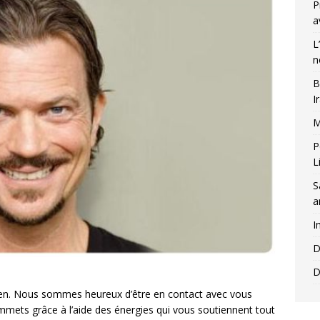
P
a
L
n
B
I
M
P
L
S
a
I
D
D
ien. Nous sommes heureux d’être en contact avec vous
mets grâce à l’aide des énergies qui vous soutiennent tout