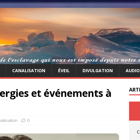
CANALISATION
ÉVEIL
DIVULGATION
AUDIO
rgies et événements à
ART
alisation
0
C