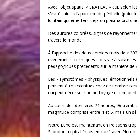
Avec l’objet spatial « 3I/ATLAS » qui, selon le
s’est éclairci à l’approche du périhélie (point 
lointain qui émettent déjà du plasma protoniq
Des aurores colorées, signes de rayonnemen
travers le monde.
À l’approche des deux derniers mois de « 202
événements cosmiques consiste à suivre les
pédagogiques précédents sur la manière de «
Les « symptômes » physiques, émotionnels et
peuvent être accentués chez de nombreuses p
qui peut nécessiter un nettoyage et une purif
Au cours des dernières 24 heures, 96 tremble
magnitude comprise entre 4 et 5, mais un sé
Notre Lune est maintenant en Poissons tropic
Scorpion tropical (mais en carré avec Pluton 