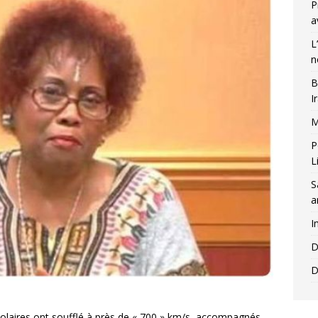
P
a
L
n
B
I
M
P
L
S
a
I
D
D
 solaires ont soufflé à près de « 700 » km/s, accompagnés