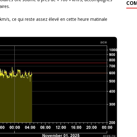
COM
ires.
 km/s, ce qui reste assez élevé en cette heure matinale