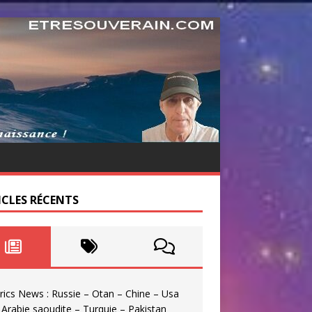
ICLES RÉCENTS
rics News : Russie – Otan – Chine – Usa
 Arabie saoudite – Turquie – Pakistan