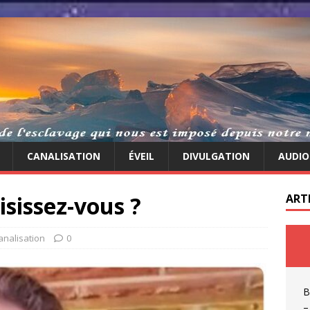
CANALISATION
ÉVEIL
DIVULGATION
AUDIO
isissez-vous ?
ART
analisation
0
B
–