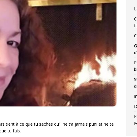
L
C
f
C
G
d
P
b
S
d
I
D
R
M
rs tient à ce que tu saches qu’il ne t’a jamais puni et ne te
ue tu fais.