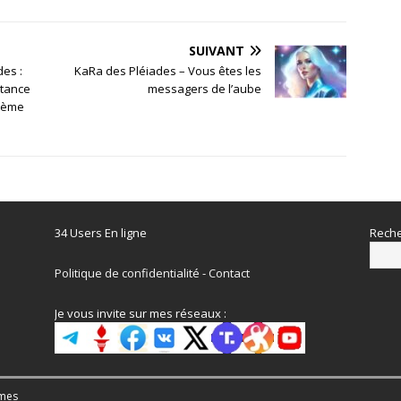
SUIVANT
des :
KaRa des Pléiades – Vous êtes les
rtance
messagers de l’aube
stème
34 Users En ligne
Reche
Politique de confidentialité
-
Contact
Je vous invite sur mes réseaux :
mes