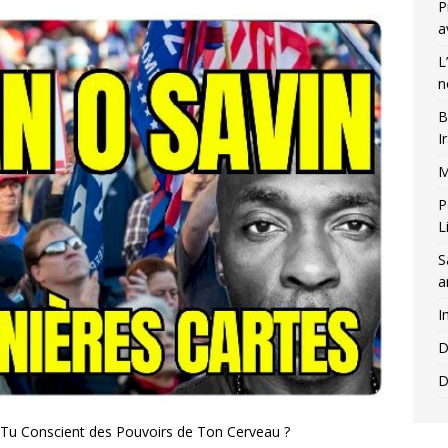
P
a
L
n
B
I
M
P
L
S
a
I
D
D
 Tu Conscient des Pouvoirs de Ton Cerveau ?