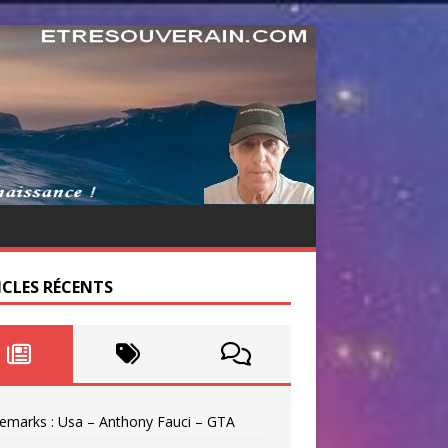
ICLES RÉCENTS
emarks : Usa – Anthony Fauci – GTA