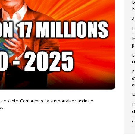
B
I
A
L
M
p
L
c
P
d
e
M
de santé. Comprendre la surmortalité vaccinale.
L
e.
c
C