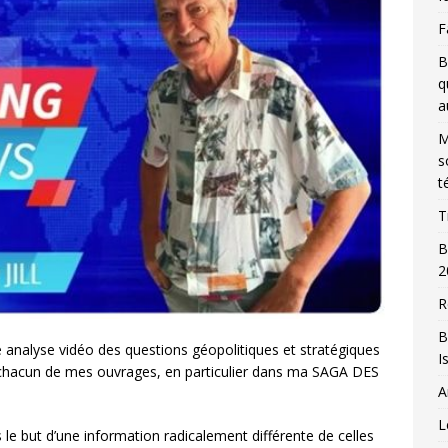
F
B
q
a
M
s
t
T
B
2
R
B
ne analyse vidéo des questions géopolitiques et stratégiques
I
s chacun de mes ouvrages, en particulier dans ma SAGA DES
A
L
s le but d’une information radicalement différente de celles