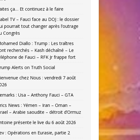
aites ça… Et continuez à le faire
abel TV – Fauci face au DOJ : le dossier
ui pourrait tout changer après l’outrage
u Congrès
ohamed Diallo : Trump : Les traîtres
ont recherchés – Kash déchaîné – Le
éléphone de Fauci – RFK Jr frappe fort
rump Alerts on Truth Social
ienvenue chez Nous : vendredi 7 août
026
emarks : Usa – Anthony Fauci – GTA
rics News : Yémen – Iran – Oman –
srael – Arabie saoudite – détroit d’Ormuz
ntoine présente le live du 6 août 2026
ev : Opérations en Eurasie, partie 2