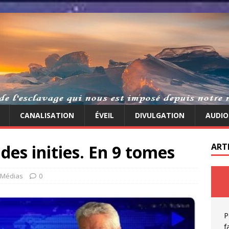
CANALISATION
ÉVEIL
DIVULGATION
AUDIO
 des inities. En 9 tomes
ART
Médias
0
P
f