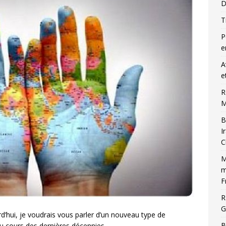
D
T
P
e
A
e
R
M
B
I
C
M
m
F
R
G
d’hui, je voudrais vous parler d’un nouveau type de
B
 au cours des dernières décennies…