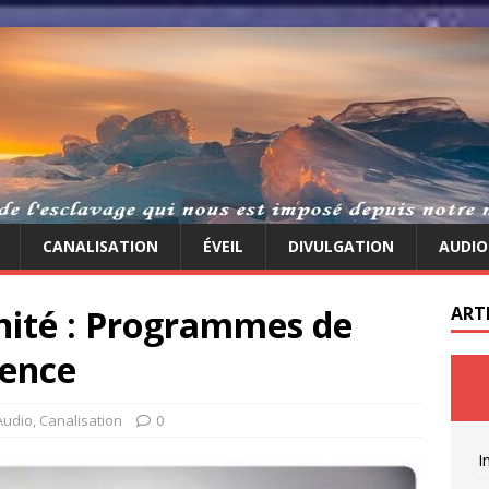
CANALISATION
ÉVEIL
DIVULGATION
AUDIO
nité : Programmes de
ART
rence
Audio
,
Canalisation
0
I