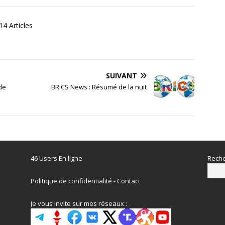
4 Articles
SUIVANT
de
BRICS News : Résumé de la nuit
46 Users En ligne
Reche
Politique de confidentialité
-
Contact
Je vous invite sur mes réseaux :