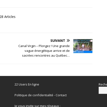
8 Articles
SUIVANT
Canal Virgin – Plongez ! Une grande
vague énergétique arrive et de
sacrées rencontres au Québec…
22 Users En ligne
Reche
Politique de confidentialité
-
Contact
Je vous invite sur mes réseaux :