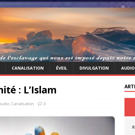
CANALISATION
ÉVEIL
DIVULGATION
AUDIO
ité : L’Islam
ART
Audio
,
Canalisation
0
R