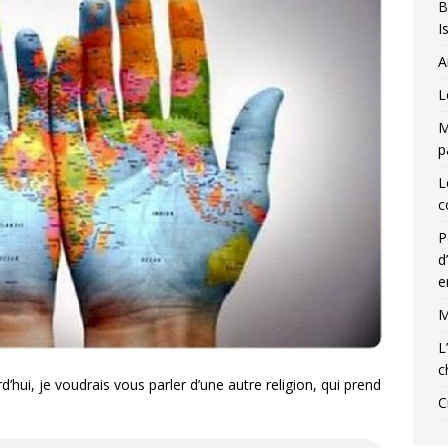
B
I
A
L
M
p
L
c
P
d
e
M
L
c
’hui, je voudrais vous parler d’une autre religion, qui prend
C