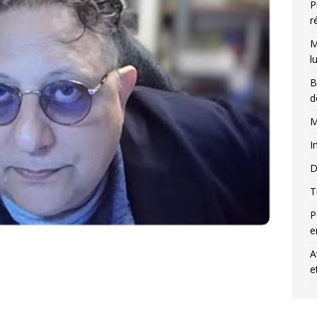
P
r
M
l
B
d
M
I
D
T
P
e
A
e