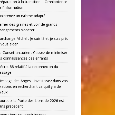
réparation à la transition – Omnipotence
e l’information
aintenez un rythme adapté
emer des graines et voir de grands
hangements s’opérer
’archange Michel : Je suis là et je suis prêt
 vous aider
e Conseil arcturien : Cessez de minimiser
es connaissances des enfants
écret 88 relatif à la reconnexion du
assage
essage des Anges : Investissez dans vos
elations en recherchant ce qu’il y a de
ieux
ourquoi la Porte des Lions de 2026 est
ans précédent
ryon : Vers un avenir inconnu