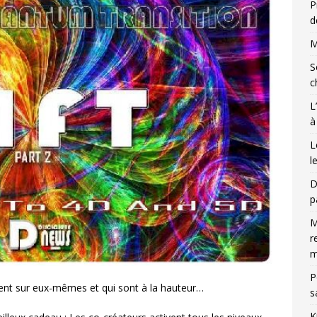
P
d
M
S
c
L
à
L
l
D
p
M
r
m
P
lent sur eux-mêmes et qui sont à la hauteur…
s
K