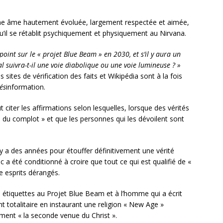
 une âme hautement évoluée, largement respectée et aimée,
u’il se rétablit psychiquement et physiquement au Nirvana.
oint sur le « projet Blue Beam » en 2030, et s’il y aura un
 suivra-t-il une voie diabolique ou une voie lumineuse ? »
 sites de vérification des faits et Wikipédia sont à la fois
és
information.
 citer les affirmations selon lesquelles, lorsque des vérités
es du complot » et que les personnes qui les dévoilent sont
l y a des années pour étouffer définitivement une vérité
ic a été conditionné à croire que tout ce qui est qualifié de «
de esprits dérangés.
s étiquettes au Projet Blue Beam et à l’homme qui a écrit
 totalitaire en instaurant une religion « New Age »
ent « la seconde venue du Christ ».