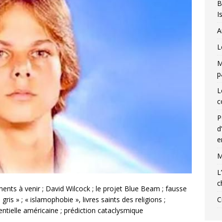
B
I
A
L
M
p
L
c
P
d
e
M
L
c
ents à venir ; David Wilcock ; le projet Blue Beam ; fausse
C
gris » ; « islamophobie », livres saints des religions ;
ntielle américaine ; prédiction cataclysmique