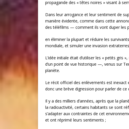
propagande des « têtes noires » visant à seme
Dans leur arrogance et leur sentiment de supé
manière évidente, comme dans cette annonce,
des téléfilms — comment ils vont duper les 
en éliminer la plupart et réduire les survivant
mondiale, et simuler une invasion extraterres
L’idée initiale était d’utiliser les « petits gr
d’un point de vue historique —, venus sur Ter
planète.
Le récit officiel des enlèvements est inexact
donc une brève digression pour parler de ce q
Il y a des milliers d’années, après que la pla
la radioactivité, certains habitants se sont 
s’adapter aux contraintes de cet environnem
et ont réprimé leurs sentiments ;