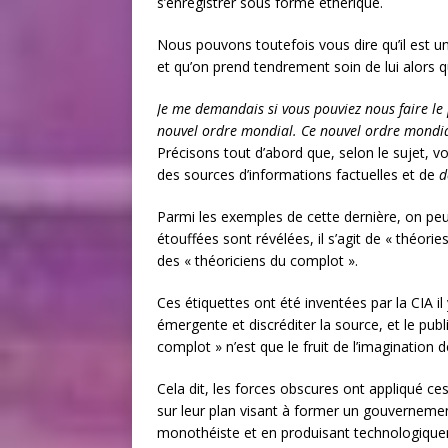
s’enregistrer sous forme éthérique.
Nous pouvons toutefois vous dire qu’il est
et qu’on prend tendrement soin de lui alors q
Je me demandais si vous pouviez nous faire le p
nouvel ordre mondial. Ce nouvel ordre mondial
Précisons tout d’abord que, selon le sujet, vos
des sources d’informations factuelles et de
d
Parmi les exemples de cette dernière, on peut
étouffées sont révélées, il s’agit de « théori
des « théoriciens du complot ».
Ces étiquettes ont été inventées par la CIA i
émergente et discréditer la source, et le publ
complot » n’est que le fruit de l’imagination 
Cela dit, les forces obscures ont appliqué ce
sur leur plan visant à former un gouvernement
monothéiste et en produisant technologiquem