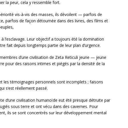
r la peur, cela y ressemble fort.
riorité vis-à-vis des masses, ils dévoilent — parfois de
 parfois de façon détournée dans des livres, des films et
peuples,
s à l’esclavage. Leur objectif a toujours été la domination
tre fait depuis longtemps partie de leur plan d’urgence.
is », membres d’une civilisation de Zeta Reticuli jeune — jeune
re pour des raisons intimes et piégés par la densité de la
 et les témoignages personnels sont incomplets ; faisons
ui s’est réellement passé.
nète d’une civilisation humanoïde eut été presque détruite par
réfugiés sous terre et ont vécu dans des cavernes. Pour
ent, ils se sont concentrés sur leur développement mental