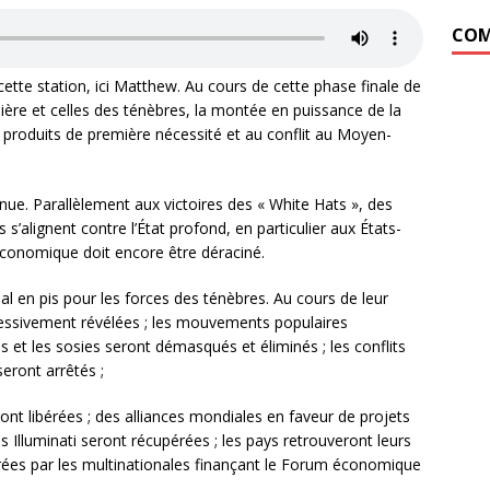
COM
cette station, ici Matthew. Au cours de cette phase finale de
umière et celles des ténèbres, la montée en puissance de la
de produits de première nécessité et au conflit au Moyen-
nnue. Parallèlement aux victoires des « White Hats », des
 s’alignent contre l’État profond, en particulier aux États-
t économique doit encore être déraciné.
mal en pis pour les forces des ténèbres. Au cours de leur
ressivement révélées ; les mouvements populaires
s et les sosies seront démasqués et éliminés ; les conflits
eront arrêtés ;
t libérées ; des alliances mondiales en faveur de projets
s Illuminati seront récupérées ; les pays retrouveront leurs
arées par les multinationales finançant le Forum économique