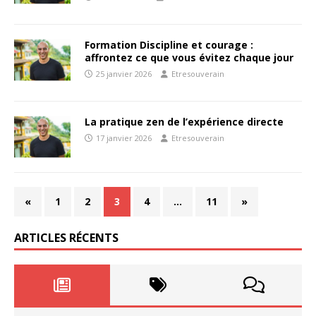
Formation Discipline et courage :
affrontez ce que vous évitez chaque jour
25 janvier 2026
Etresouverain
La pratique zen de l’expérience directe
17 janvier 2026
Etresouverain
«
1
2
3
4
…
11
»
ARTICLES RÉCENTS